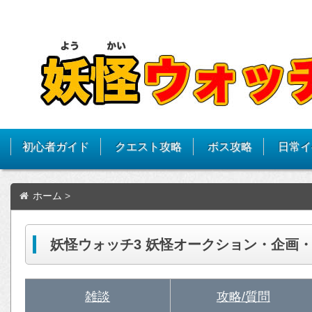
初心者ガイド
クエスト攻略
ボス攻略
日常イ
ホーム
>
妖怪ウォッチ3 妖怪オークション・企画
雑談
攻略/質問