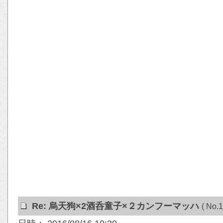
Re: 烏天狗×2酒呑童子×２カンフーマッハ
( No.1