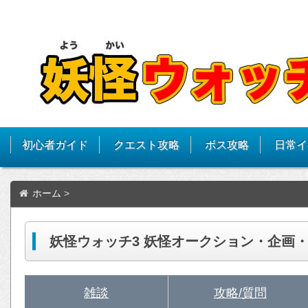
初心者ガイド
クエスト攻略
ボス攻略
日常イ
ホーム
>
妖怪ウォッチ3 妖怪オークション・企画
雑談
攻略/質問