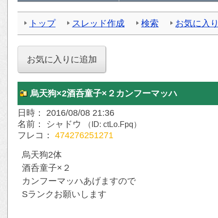
トップ
スレッド作成
検索
お気に入
烏天狗×2酒呑童子×２カンフーマッハ
日時： 2016/08/08 21:36
名前： シャドウ
（ID: ctLo.Fpq）
フレコ：
474276251271
烏天狗2体
酒呑童子×２
カンフーマッハあげますので
Sランクお願いします