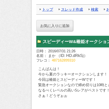
トップ
スレッド作成
検索
スピーディーW&椿姫オークション
日時： 2016/07/31 21:26
名前： まか
（ID: HD.dRkSj）
フレコ：
487162899310
こんばんは！
今から夏のラッキーオークションします！
今回は椿姫とスピーディーWです！
緊急オークションなので締め切りは10時と
なるべくレベルの高いSレアがベストです
さぁ！どうぞぉぉ