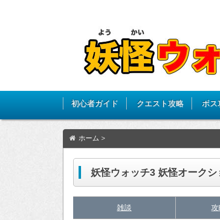
初心者ガイド
クエスト攻略
ボス
ホーム
>
妖怪ウォッチ3 妖怪オーク
雑談
攻