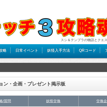
スシ＆テンプラの物語とクエ
攻略
日常イベント
妖怪入手方法
QRコード
ション・企画・プレゼント掲示板
略/質問
妖怪交換
交換企