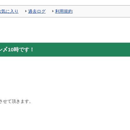
お気に入り
過去ログ
利用規約
〆10時です！
させて頂きます。
！