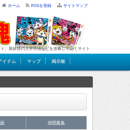
ホーム
RSSを登録
サイトマップ
スト、新妖怪の入手方法などを攻略していくサイト
アイテム
マップ
掲示板
画
仲間募集