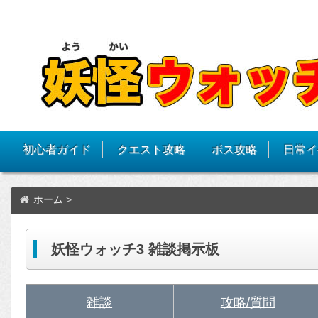
初心者ガイド
クエスト攻略
ボス攻略
日常イ
ホーム
>
妖怪ウォッチ3 雑談掲示板
雑談
攻略/質問