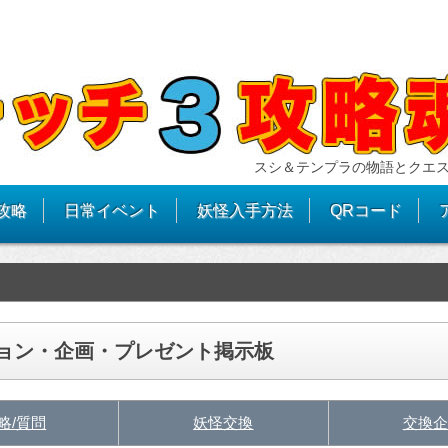
スシ＆テンプラの物語とクエ
攻略
日常イベント
妖怪入手方法
QRコード
ション・企画・プレゼント掲示板
略/質問
妖怪交換
交換企