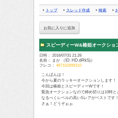
トップ
スレッド作成
検索
スピーディーW&椿姫オークション
日時： 2016/07/31 21:26
名前： まか
（ID: HD.dRkSj）
フレコ：
487162899310
こんばんは！
今から夏のラッキーオークションします！
今回は椿姫とスピーディーWです！
緊急オークションなので締め切りは10時と
なるべくレベルの高いSレアがベストです
さぁ！どうぞぉぉ