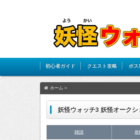
初心者ガイド
クエスト攻略
ボス
ホーム
>
妖怪ウォッチ3 妖怪オーク
雑談
攻