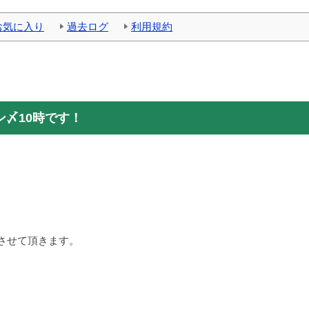
お気に入り
過去ログ
利用規約
〆10時です！
させて頂きます。
！