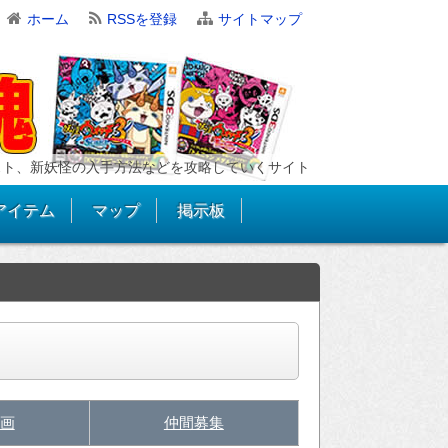
ホーム
RSSを登録
サイトマップ
スト、新妖怪の入手方法などを攻略していくサイト
アイテム
マップ
掲示板
画
仲間募集