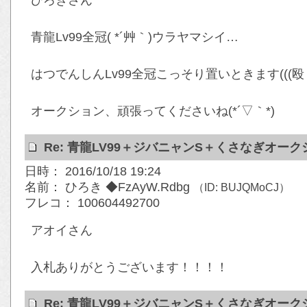
ひろきさん
青龍Lv99全冠( *´艸｀)ウラヤマシイ…
はつでんしんLv99全冠こっそり置いときます(((殴
オークション、頑張ってくださいね(*´▽｀*)
Re: 青龍LV99＋ジバニャンS＋くさなぎオー
日時： 2016/10/18 19:24
名前： ひろき ◆FzAyW.Rdbg
（ID: BUJQMoCJ）
フレコ： 100604492700
アオイさん
入札ありがとうございます！！！！
Re: 青龍LV99＋ジバニャンS＋くさなぎオー