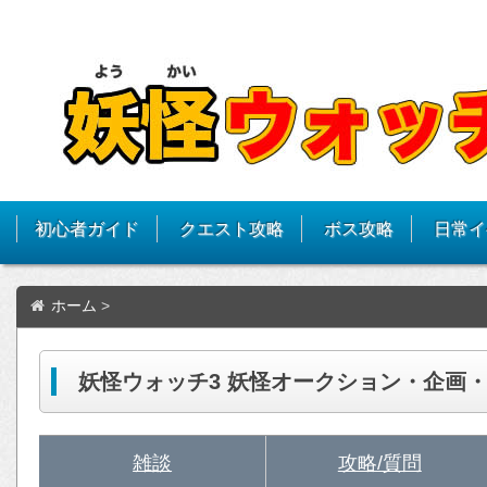
初心者ガイド
クエスト攻略
ボス攻略
日常イ
ホーム
>
妖怪ウォッチ3 妖怪オークション・企画
雑談
攻略/質問