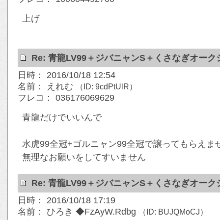
上げ
Re: 青龍LV99＋ジバニャンS＋くさなぎオー
日時： 2016/10/18 12:54
名前： えれむ
（ID: 9cdPtUlR）
フレコ： 036176069629
青龍だけでいいんで
水虎99全冠+ゴルニャン99全冠で譲ってもらえま
無理なお願いをしてすいません
Re: 青龍LV99＋ジバニャンS＋くさなぎオー
日時： 2016/10/18 17:19
名前： ひろき ◆FzAyW.Rdbg
（ID: BUJQMoCJ）