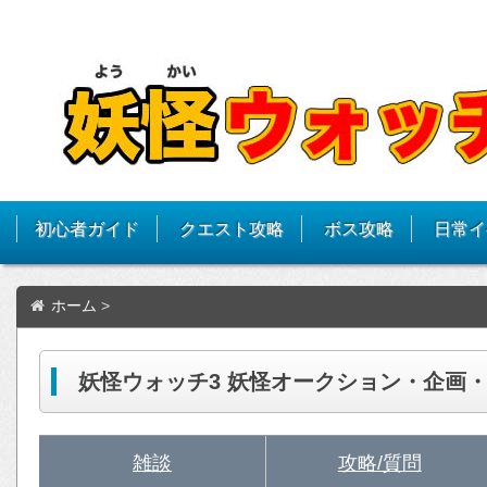
初心者ガイド
クエスト攻略
ボス攻略
日常イ
ホーム
>
妖怪ウォッチ3 妖怪オークション・企画
雑談
攻略/質問