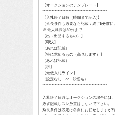
【オークションのテンプレート】
******************************************
【入札終了日時（時間まで記入)】
（延長条件も必要なら記載：終了5分前に
※ 最大延長は30分まで
【出（出品するもの）】
【即決】
（あれば記載）
【特に求めるもの（高見します）】
（あれば記載）
【求】
【最低入札ライン】
（設定なし or 妖怪名）
******************************************
入札終了日時はオークションの場合には
必ず記載しスレ放置はしないで下さい。
延長条件は設定は各自にお任せしますが