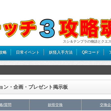
スシ＆テンプラの物語とクエ
攻略
日常イベント
妖怪入手方法
QRコード
ション・企画・プレゼント掲示板
略/質問
妖怪交換
交換企