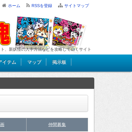
ホーム
RSSを登録
サイトマップ
スト、新妖怪の入手方法などを攻略していくサイト
アイテム
マップ
掲示板
画
仲間募集