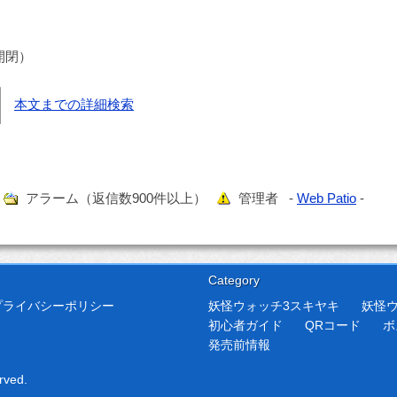
開閉）
本文までの詳細検索
）
アラーム（返信数900件以上）
管理者 -
Web Patio
-
Category
プライバシーポリシー
妖怪ウォッチ3スキヤキ
妖怪
初心者ガイド
QRコード
ボ
発売前情報
rved.