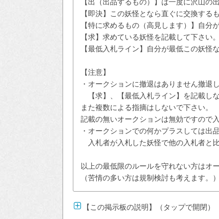
【出（出品するもの）】は一度に沢山の出
【即決】この妖怪となら直ぐに交換する
【特に求めるもの（高見します）】自分
【求】求めている妖怪を記載して下さい
【最低入札ライン】自分が最低この妖怪
【注意】
・オークションに撤退はありません撤退
【求】、【最低入札ライン】を記載しな
また複数による指摘はしないで下さい。
記載の無いオークションは無効ですので
・オークションでの何かプラスしては出
入札者が入札した妖怪で他の入札者と比
以上の最低限のルールを守れない方はオ
（苦情の多い方は規制検討も考えます。
【この掲示板の説明】（タップで開閉）