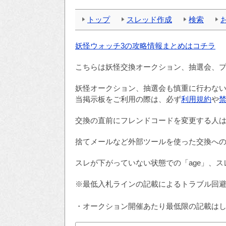
トップ
スレッド作成
検索
妖怪ウォッチ3の攻略情報まとめはコチラ
こちらは妖怪交換オークション、抽選会、
妖怪オークション、抽選会も慎重に行わな
当掲示板をご利用の際は、必ず
利用規約
や
交換の直前にフレンドコードを変更する人
捨てメールなど外部ツールを使った交換へ
スレが下がっていない状態での「age」、ス
※最低入札ラインの記載によるトラブル回
・オークション開催あたり最低限の記載は