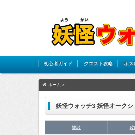
初心者ガイド
クエスト攻略
ボス
ホーム
>
妖怪ウォッチ3 妖怪オーク
雑談
攻