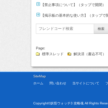
【禁止事項について】（タップで開閉）
【掲示板の基本的な使い方】（タップで
Page:
標準スレッド
解決済（書込不可
SiteMap
ホーム
問い合わせ
当サイトについて
Copyright©
妖怪ウォッチ3 攻略魂
All Rights Rese