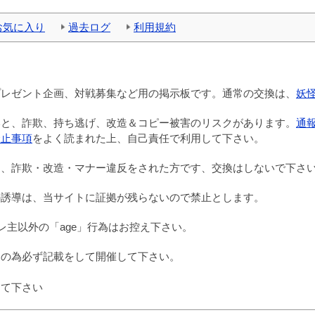
お気に入り
過去ログ
利用規約
プレゼント企画、対戦募集など用の掲示板です。通常の交換は、
妖
いと、詐欺、持ち逃げ、改造＆コピー被害のリスクがあります。
通
禁止事項
をよく読まれた上、自己責任で利用して下さい。
は、詐欺・改造・マナー違反をされた方です、交換はしないで下さ
の誘導は、当サイトに証拠が残らないので禁止とします。
レ主以外の「age」行為はお控え下さい。
避の為必ず記載をして開催して下さい。
して下さい