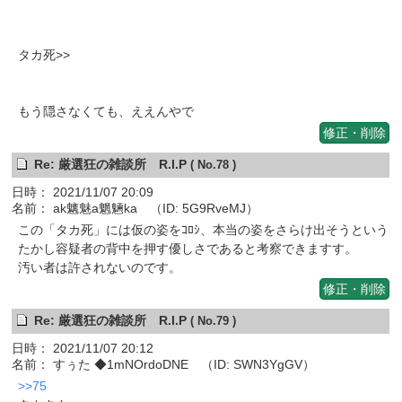
タカ死>>
もう隠さなくても、ええんやで
修正・削除
Re: 厳選狂の雑談所 R.I.P
( No.78 )
日時： 2021/11/07 20:09
名前： ak魑魅a魍魎ka （ID: 5G9RveMJ）
この「タカ死」には仮の姿をｺﾛｼ、本当の姿をさらけ出そうという
たかし容疑者の背中を押す優しさであると考察できますす。
汚い者は許されないのです。
修正・削除
Re: 厳選狂の雑談所 R.I.P
( No.79 )
日時： 2021/11/07 20:12
名前： すぅた ◆1mNOrdoDNE （ID: SWN3YgGV）
>>75