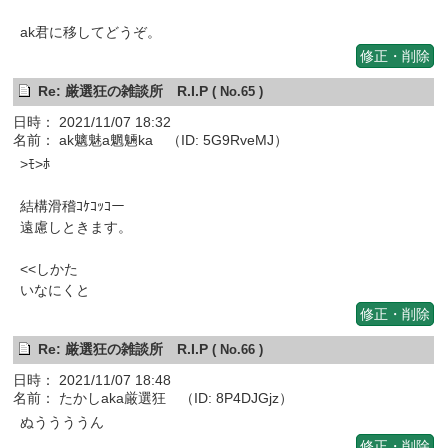
ak君に移してどうぞ。
修正・削除
Re: 厳選狂の雑談所 R.I.P
( No.65 )
日時： 2021/11/07 18:32
名前： ak魑魅a魍魎ka （ID: 5G9RveMJ）
>ﾓ>ﾎ
結構滑稽ｺｹｺｯｺー
遠慮しときます。
<<しかた
いなにくと
修正・削除
Re: 厳選狂の雑談所 R.I.P
( No.66 )
日時： 2021/11/07 18:48
名前： たかしaka厳選狂 （ID: 8P4DJGjz）
ぬううううん
修正・削除