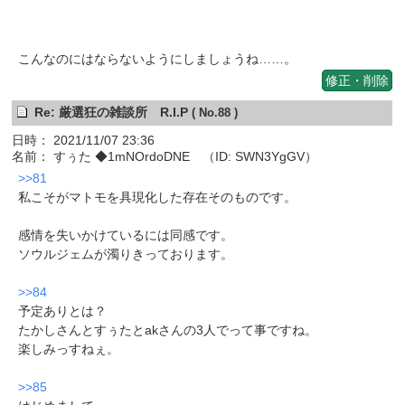
こんなのにはならないようにしましょうね……。
修正・削除
Re: 厳選狂の雑談所 R.I.P
( No.88 )
日時： 2021/11/07 23:36
名前： すぅた ◆1mNOrdoDNE （ID: SWN3YgGV）
>>81
私こそがマトモを具現化した存在そのものです。
感情を失いかけているには同感です。
ソウルジェムが濁りきっております。
>>84
予定ありとは？
たかしさんとすぅたとakさんの3人でって事ですね。
楽しみっすねぇ。
>>85