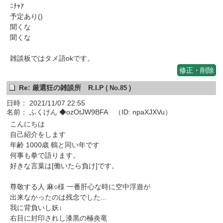
ﾆﾁｬｱ
予定あり()
聞くな
聞くな
雑談板ではタメ語okです。
修正・削除
Re: 厳選狂の雑談所 R.I.P
( No.85 )
日時： 2021/11/07 22:55
名前： ふくけん ◆ozOtJW9BFA （ID: npaXJXVu）
こんにちは
自己紹介をします
年齢 1000歳 鶴と同い年です
何事も拳で語ります。
好きな言葉は[働いたら負け]です。
尊敬する人 麻○様 一番肝心な時に空中浮遊が
出来なかったのは残念でした...
我に背負いし妖↓
右目に封印されし漆黒の極炎竜