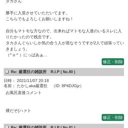
タカさん
勝手に入居させていただいてます。
こちらでもよろしくお願いしますね！
自分もマトモな方なので、出来ればマトモな人達のいるスレに入
りたかったので残念です。
タカさんぐらいしか気の合う人が居なそうですが2人で頑張ってい
きましょう。
（^ o ^ ）にっぱあぁ…
修正・削除
Re: 厳選狂の雑談所 R.I.P
( No.80 )
日時： 2021/11/07 20:18
名前： たかしaka厳選狂 （ID: 8P4DJGjz）
お風呂直後コメント
裸だぞ(ハァト
修正・削除
Re: 厳選狂の雑談所 R.I.P
( No.81 )