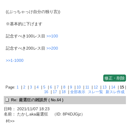
((ぶっちゃっけ自分の独り言))
※基本的に下げます
記念すべき100レス目
>>100
記念すべき200レス目
>>200
>>1-1000
修正・削除
Page:
1
|
2
|
3
|
4
|
5
|
6
|
7
|
8
|
9
|
10
|
11
|
12
|
13
|
14
|
15
|
16
|
17
|
18
|
全部表示
スレ一覧
新スレ作成
Re: 厳選狂の雑談所
( No.64 )
日時： 2021/11/07 18:23
名前： たかしaka厳選狂 （ID: 8P4DJGjz）
ﾎﾓ>>