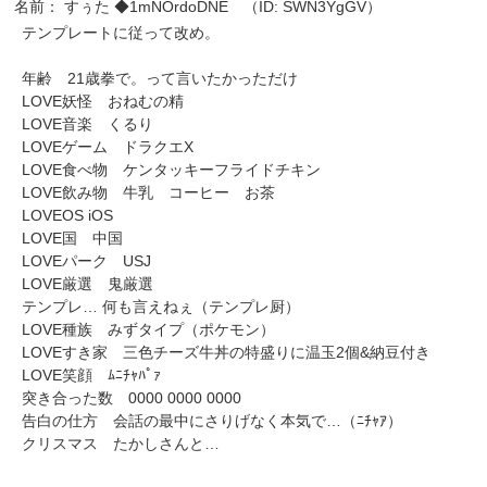
名前： すぅた ◆1mNOrdoDNE （ID: SWN3YgGV）
テンプレートに従って改め。
年齢 21歳拳で。って言いたかっただけ
LOVE妖怪 おねむの精
LOVE音楽 くるり
LOVEゲーム ドラクエX
LOVE食べ物 ケンタッキーフライドチキン
LOVE飲み物 牛乳 コーヒー お茶
LOVEOS iOS
LOVE国 中国
LOVEパーク USJ
LOVE厳選 鬼厳選
テンプレ… 何も言えねぇ（テンプレ厨）
LOVE種族 みずタイプ（ポケモン）
LOVEすき家 三色チーズ牛丼の特盛りに温玉2個&納豆付き
LOVE笑顔 ﾑﾆﾁｬﾊﾟｧ
突き合った数 0000 0000 0000
告白の仕方 会話の最中にさりげなく本気で…（ﾆﾁｬｱ）
クリスマス たかしさんと…