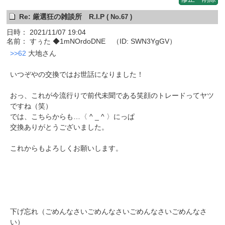
Re: 厳選狂の雑談所 R.I.P
( No.67 )
日時： 2021/11/07 19:04
名前： すぅた ◆1mNOrdoDNE （ID: SWN3YgGV）
>>62
大地さん
いつぞやの交換ではお世話になりました！
おっ、これが今流行りで前代未聞である笑顔のトレードってヤツ
ですね（笑）
では、こちらからも…〈 ^ _ ^ 〉にっぱ
交換ありがとうございました。
これからもよろしくお願いします。
下げ忘れ（ごめんなさいごめんなさいごめんなさいごめんなさ
い）