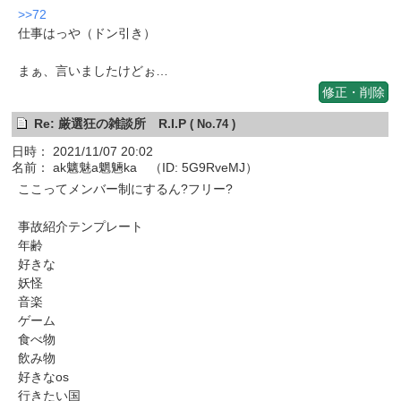
>>72
仕事はっや（ドン引き）
まぁ、言いましたけどぉ…
修正・削除
Re: 厳選狂の雑談所 R.I.P
( No.74 )
日時： 2021/11/07 20:02
名前： ak魑魅a魍魎ka （ID: 5G9RveMJ）
ここってメンバー制にするん?フリー?
事故紹介テンプレート
年齢
好きな
妖怪
音楽
ゲーム
食べ物
飲み物
好きなos
行きたい国