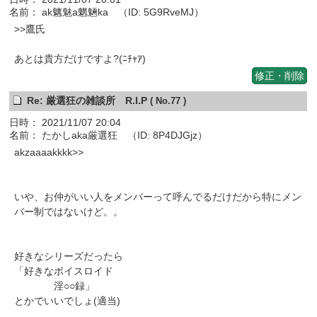
名前： ak魑魅a魍魎ka （ID: 5G9RveMJ）
>>鷹氏
あとは貴方だけですよ?(ﾆﾁｬｱ)
修正・削除
Re: 厳選狂の雑談所 R.I.P
( No.77 )
日時： 2021/11/07 20:04
名前： たかしaka厳選狂 （ID: 8P4DJGjz）
akzaaaakkkk>>
いや、お仲がいい人をメンバーって呼んでるだけだから特にメン
バー制ではないけど。。
好きなシリーズだったら
「好きなボイスロイド
淫○○録」
とかでいいでしょ(適当)