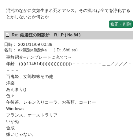
混沌のなかに突如生まれ死オアシス。その流れは全てを浄化する
とかしないとか何とか
修正・削除
Re: 厳選狂の雑談所 R.I.P
( No.84 )
日時： 2021/11/09 00:36
名前： ak魑魅a魍魎ka （ID: .6hfj.ss）
事故紹介~テンプレートに充てて~
年齢 (((((114514))))))))))))))))))))－－－－－－－＿＿／／／／－
－－－
百鬼姫、女郎蜘蛛その他
洋楽
あんまり()
色々
午後茶、レモン入りコーラ、お茶類、コーヒー
Windows
フランス、オーストラリア
いかぬ
合成
嫌いじゃない。