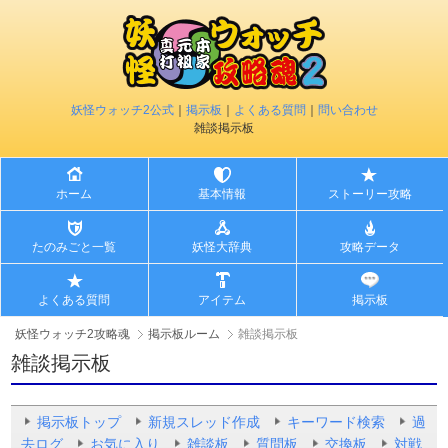
妖怪ウォッチ2公式
｜
掲示板
｜
よくある質問
｜
問い合わせ
雑談掲示板
ホーム
基本情報
ストーリー攻略
たのみごと一覧
妖怪大辞典
攻略データ
よくある質問
アイテム
掲示板
妖怪ウォッチ2攻略魂
掲示板ルーム
雑談掲示板
雑談掲示板
掲示板トップ
新規スレッド作成
キーワード検索
過
去ログ
お気に入り
雑談板
質問板
交換板
対戦