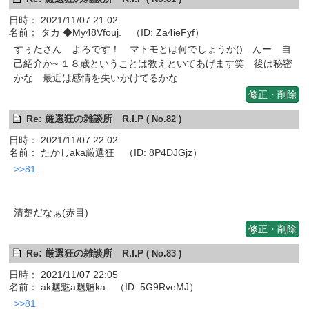
日時： 2021/11/07 21:02
名前： タカ ◆My48Vfouj. （ID: Za4ieFyf）
すぅたさん よろです！ マトモとは何でしょうか() んー 自
己紹介か~ １８歳ということは教えといてあげます笑 後は秘密
かな 最近は感情を失いかけてるかな
修正・削除
Re: 厳選狂の雑談所 R.I.P
( No.82 )
日時： 2021/11/07 22:02
名前： たかしaka厳選狂 （ID: 8P4DJGjz）
>>81
清楚だなぁ(赤目)
修正・削除
Re: 厳選狂の雑談所 R.I.P
( No.83 )
日時： 2021/11/07 22:05
名前： ak魑魅a魍魎ka （ID: 5G9RveMJ）
>>81