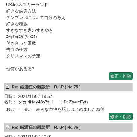
USJorネズミーランド
好きな厳選方法
テンプレptについて自分の考え
好きな種族
すきなすき家のすきやき
ﾆﾁｬｱorﾆﾊﾟｱorﾆﾀｧ
付き合った回数
告白の仕方
クリスマスの予定
他何かあるる?
修正・削除
Re: 厳選狂の雑談所 R.I.P
( No.75 )
日時： 2021/11/07 19:57
名前： タカ ◆My48Vfouj. （ID: Za4ieFyf）
おぉー 凄い みんな本性を現しはじめましたね笑
修正・削除
Re: 厳選狂の雑談所 R.I.P
( No.76 )
日時： 2021/11/07 20:01