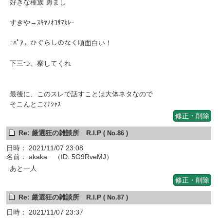
好きな種族 勇まし
すきや→ｽｷﾔﾉｵｺｻﾏｶﾚｰ
ﾆﾊﾟｱ←ひぐらしのなく頃面白い！
下三つ、察してくれ
最後に、このスレで話すことは大体ネタなので
そこんとこｵﾅｼｬｽ
修正・削除
Re: 厳選狂の雑談所 R.I.P
( No.86 )
日時： 2021/11/07 23:08
名前： akaka （ID: 5G9RveMJ）
あと一人
修正・削除
Re: 厳選狂の雑談所 R.I.P
( No.87 )
日時： 2021/11/07 23:37