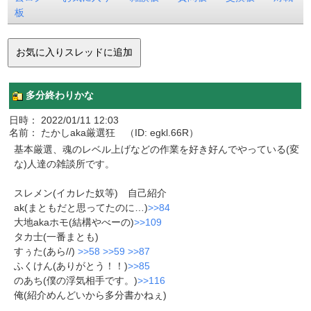
板
多分終わりかな
日時： 2022/01/11 12:03
名前： たかしaka厳選狂 （ID: egkl.66R）
基本厳選、魂のレベル上げなどの作業を好き好んでやっている(変
な)人達の雑談所です。
スレメン(イカレた奴等) 自己紹介
ak(まともだと思ってたのに…)
>>84
大地akaホモ(結構やべーの)
>>109
タカ士(一番まとも)
すぅた(あら//)
>>58
>>59
>>87
ふくけん(ありがとう！！)
>>85
のあち(僕の浮気相手です。)
>>116
俺(紹介めんどいから多分書かねぇ)