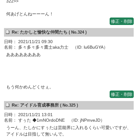
322>>
何あげとんねーーーん！
修正・削除
Re: たかしと愉快な仲間たち
( No.324 )
日時： 2021/11/21 09:30
名前： 多々多々多々鷹士aka力士 （ID: lu6BuGYA）
ああああああああ
もう何かめんどくせぇ。
修正・削除
Re: アイドル育成事務所
( No.325 )
日時： 2021/11/21 13:01
名前： すぅた ◆1mNOrdoDNE （ID: jNPmveJD）
うーん、たしかにすぅたは芸能界に入れるくらい可愛いですが、
アイドルは目指して無いんで。