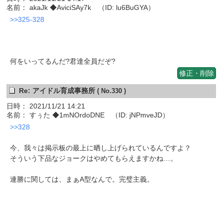
名前： akaJk ◆AviciSAy7k （ID: lu6BuGYA）
>>325-328
何をいってるんだ?君達全員だぞ?
修正・削除
Re: アイドル育成事務所
( No.330 )
日時： 2021/11/21 14:21
名前： すぅた ◆1mNOrdoDNE （ID: jNPmveJD）
>>328
今、我々は掲示板の最上に晒し上げられているんですよ？
そういう下品なジョークはやめてもらえますかね…。
連勝に関しては、まぁA型なんで。完璧主義。