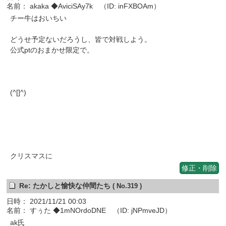
名前： akaka ◆AviciSAy7k （ID: inFXBOAm）
チー牛はおいちい
どうせ予定ないだろうし、皆で対戦しよう。
公式ptのおまかせ限定で。
(^[]^)
クリスマスに
修正・削除
Re: たかしと愉快な仲間たち
( No.319 )
日時： 2021/11/21 00:03
名前： すぅた ◆1mNOrdoDNE （ID: jNPmveJD）
ak氏