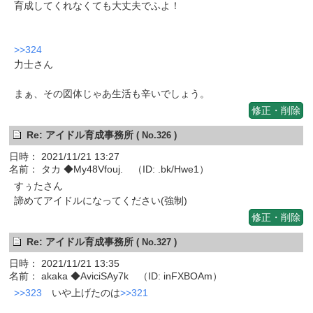
育成してくれなくても大丈夫でふよ！
>>324
力士さん
まぁ、その図体じゃあ生活も辛いでしょう。
修正・削除
Re: アイドル育成事務所
( No.326 )
日時： 2021/11/21 13:27
名前： タカ ◆My48Vfouj. （ID: .bk/Hwe1）
すぅたさん
諦めてアイドルになってください(強制)
修正・削除
Re: アイドル育成事務所
( No.327 )
日時： 2021/11/21 13:35
名前： akaka ◆AviciSAy7k （ID: inFXBOAm）
>>323
いや上げたのは
>>321