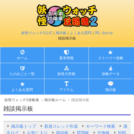
妖怪ウォッチ2公式
｜
掲示板
｜
よくある質問
｜
問い合わせ
雑談掲示板
ホーム
基本情報
ストーリー攻略
たのみごと一覧
妖怪大辞典
攻略データ
よくある質問
アイテム
掲示板
妖怪ウォッチ2攻略魂
掲示板ルーム
雑談掲示板
雑談掲示板
掲示板トップ
新規スレッド作成
キーワード検索
過
去ログ
お気に入り
雑談板
質問板
交換板
対戦