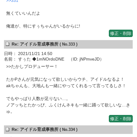
>>331
無くていいんだよ
俺達が、特にすぅちゃんがいるからに!
修正・削除
Re: アイドル育成事務所
( No.333 )
日時： 2021/11/21 14:50
名前： すぅた ◆1mNOrdoDNE （ID: jNPmveJD）
>>たかしプロデューサー！
たかPさんが元気になって欲しいからウチ、アイドルなるよ！
akちゃんも、大地んも一緒にやってくれるって言ってるしさ！
でもやっぱり人数が足りない…。
ノアッちとたかっぴ、ふくけんネキも一緒に踊って欲しいな…き
ゅ。
修正・削除
Re: アイドル育成事務所
( No.334 )