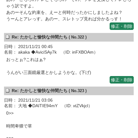
ゃう訳ですよ。
あのーそんな約束を、えーと何時だったかにしましたよね？
うーんとアレっす。あのー、スレトップ見れば分かるっす！
修正・削除
Re: たかしと愉快な仲間たち
( No.322 )
日時： 2021/11/21 00:45
名前： akaka ◆AviciSAy7k （ID: inFXBOAm）
おっとぉ?これはぁ?
うんがい三面鏡厳選とかしようかな。(下げ)
修正・削除
Re: たかしと愉快な仲間たち
( No.323 )
日時： 2021/11/21 03:06
名前： 大地 ◆DAITIE94mY （ID: xtZVkjcl）
0>>
時間卑猥で草