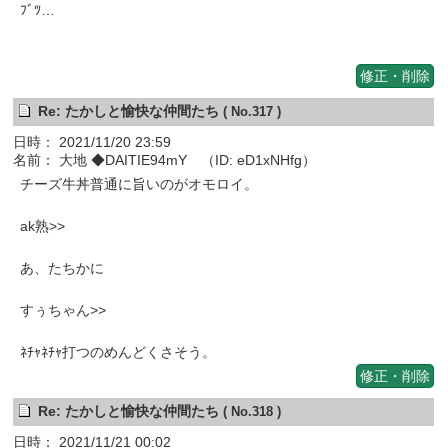
ﾌﾞﾂ…
修正・削除
Re: たかしと愉快な仲間たち
( No.317 )
日時： 2021/11/20 23:59
名前： 大地 ◆DAITIE94mY （ID: eD1xNHfg）
チーズ牛丼普通に旨いのがオモロイ。
ak熟>>
あ、たちかに
すぅちゃん>>
ﾈﾁｬﾈﾁｬ打つのめんどくさそう。
修正・削除
Re: たかしと愉快な仲間たち
( No.318 )
日時： 2021/11/21 00:02