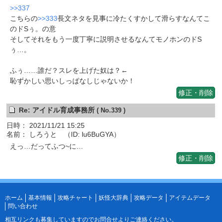
>>337
こちらの
>>333
長文ネタを見事に冷たくすかして滑らすなんてこ
のドSぅ。の意
そしてそれをもう一度丁寧に説明させるなんてモノホンのドS
ぅ…。
ふぅ……誰だ？スレを上げた奴は？←
恥ずかしい思いしっぱなしじゃないか！
修正・削除
Re: アイドル育成事務所
( No.339 )
日時： 2021/11/21 15:25
名前： しろうと （ID: lu6BuGYA）
えっ…だってふつ~に…
修正・削除
ホーム
基本情報
攻略チャート
妖怪大辞典
攻略データ
アイテムデータ
問い合わせ
相互リンクも募集していますので
お問合せ
よりご連絡ください。