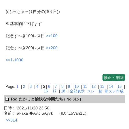
((ぶっちゃっけ自分の独り言))
※基本的に下げます
記念すべき100レス目
>>100
記念すべき200レス目
>>200
>>1-1000
修正・削除
Page:
1
|
2
|
3
|
4
|
5
|
6
|
7
|
8
|
9
|
10
|
11
|
12
|
13
|
14
|
15
|
16
|
17
|
18
|
全部表示
スレ一覧
新スレ作成
Re: たかしと愉快な仲間たち
( No.315 )
日時： 2021/11/20 23:56
名前： akaka ◆AviciSAy7k （ID: tL5Vah1L）
>>314