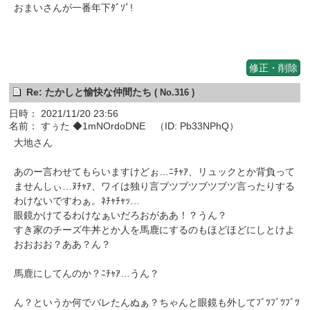
おまいさんが一番年下ﾀﾞｿﾞ!
修正・削除
Re: たかしと愉快な仲間たち
( No.316 )
日時： 2021/11/20 23:56
名前： すぅた ◆1mNOrdoDNE （ID: Pb33NPhQ）
大地さん
あのー言わせてもらいますけどぉ…ﾆﾁｬｱ、リュックとか背負って
ませんしぃ…ﾇﾁｬｱ、ワイは独り言ブツブツブツブツ言ったりする
わけないですわぁ。ﾈﾁｬﾁｬｯ…
眼鏡かけてるわけなぁいだろおがああ！？うん？
すき家のチーズ牛丼とか人を馬鹿にするのもほどほどにしとけよ
おおおお？ああ？ん？
馬鹿にしてんのか？ﾆﾁｬｱ…うん？
ん？というか何でバレたんぬぁ？ちゃんと眼鏡も外してﾌﾞﾂﾌﾞﾂﾌﾞﾂ