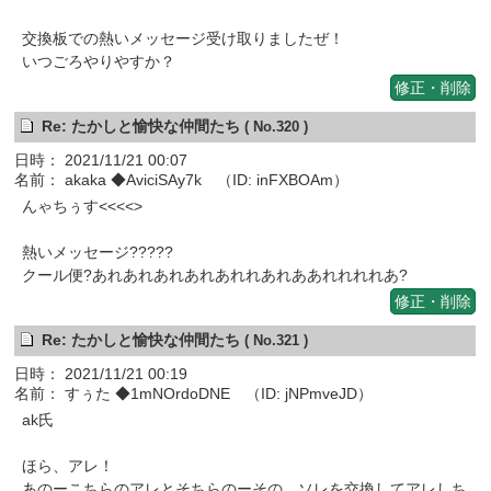
交換板での熱いメッセージ受け取りましたぜ！
いつごろやりやすか？
修正・削除
Re: たかしと愉快な仲間たち
( No.320 )
日時： 2021/11/21 00:07
名前： akaka ◆AviciSAy7k （ID: inFXBOAm）
んゃちぅす<<<<>
熱いメッセージ?????
クール便?あれあれあれあれあれれあれああれれれれあ?
修正・削除
Re: たかしと愉快な仲間たち
( No.321 )
日時： 2021/11/21 00:19
名前： すぅた ◆1mNOrdoDNE （ID: jNPmveJD）
ak氏
ほら、アレ！
あのーこちらのアレとそちらのーその、ソレを交換してアレしち