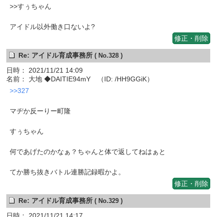
>>すぅちゃん
アイドル以外働き口ないよ?
修正・削除
Re: アイドル育成事務所
( No.328 )
日時： 2021/11/21 14:09
名前： 大地 ◆DAITIE94mY （ID: /HH9GGiK）
>>327
マヂか反ーりー町隆
すぅちゃん
何であげたのかなぁ？ちゃんと体で返してねはぁと
てか勝ち抜きバトル連勝記録暇かよ。
修正・削除
Re: アイドル育成事務所
( No.329 )
日時： 2021/11/21 14:17