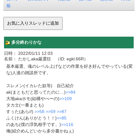
板
多分終わりかな
日時： 2022/01/11 12:03
名前： たかしaka厳選狂 （ID: egkl.66R）
基本厳選、魂のレベル上げなどの作業を好き好んでやっている(変
な)人達の雑談所です。
スレメン(イカレた奴等) 自己紹介
ak(まともだと思ってたのに…)
>>84
大地akaホモ(結構やべーの)
>>109
タカ士(一番まとも)
すぅた(あら//)
>>58
>>59
>>87
ふくけん(ありがとう！！)
>>85
のあち(僕の浮気相手です。)
>>116
俺(紹介めんどいから多分書かねぇ)