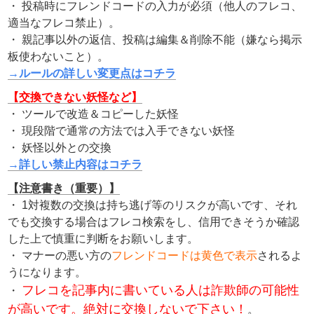
・ 投稿時にフレンドコードの入力が必須（他人のフレコ、
適当なフレコ禁止）。
・ 親記事以外の返信、投稿は編集＆削除不能（嫌なら掲示
板使わないこと）。
→ルールの詳しい変更点はコチラ
【交換できない妖怪など】
・ ツールで改造＆コピーした妖怪
・ 現段階で通常の方法では入手できない妖怪
・ 妖怪以外との交換
→詳しい禁止内容はコチラ
【注意書き（重要）】
・ 1対複数の交換は持ち逃げ等のリスクが高いです、それ
でも交換する場合はフレコ検索をし、信用できそうか確認
した上で慎重に判断をお願いします。
・ マナーの悪い方の
フレンドコードは黄色で表示
されるよ
うになります。
フレコを記事内に書いている人は詐欺師の可能性
・
が高いです。絶対に交換しないで下さい！
。