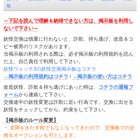
板
～下記を読んで理解＆納得できない方は、掲示板を利用し
ないで下さい～
妖怪交換は慎重に行わないと、詐欺、持ち逃げ、改造＆コ
ピー被害のリスクがあります。
当掲示板の利用される際は、必ず掲示板の利用規約を読ん
だ上、自己責任で利用して下さい。
妖怪ウォッチ3の妖怪交換掲示板はコチラ
→掲示板の利用規約はコチラ
/
→掲示板の使い方はコチラ
改造妖怪、詐欺＆持ち逃げにあった時は、
コチラの通報フ
ォーム
から連絡して下さい。
交換途中の妖怪変更は詐欺に近い行為です。交換に出せる
妖怪をチェックしてから、約束をして下さい。
【掲示板のルール変更】
・
支障をきたす程でもなくなってきたので、交換板での企
画＆オークションも可とします。