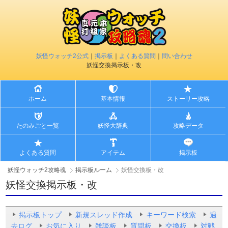
妖怪ウォッチ2公式
｜
掲示板
｜
よくある質問
｜
問い合わせ
妖怪交換掲示板・改
ホーム
基本情報
ストーリー攻略
たのみごと一覧
妖怪大辞典
攻略データ
よくある質問
アイテム
掲示板
妖怪ウォッチ2攻略魂
掲示板ルーム
妖怪交換板・改
妖怪交換掲示板・改
掲示板トップ
新規スレッド作成
キーワード検索
過
去ログ
お気に入り
雑談板
質問板
交換板
対戦