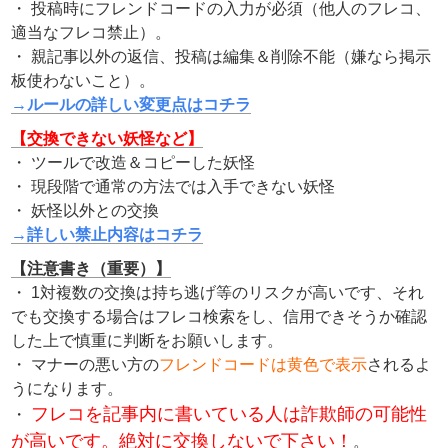
・ 投稿時にフレンドコードの入力が必須（他人のフレコ、
適当なフレコ禁止）。
・ 親記事以外の返信、投稿は編集＆削除不能（嫌なら掲示
板使わないこと）。
→ルールの詳しい変更点はコチラ
【交換できない妖怪など】
・ ツールで改造＆コピーした妖怪
・ 現段階で通常の方法では入手できない妖怪
・ 妖怪以外との交換
→詳しい禁止内容はコチラ
【注意書き（重要）】
・ 1対複数の交換は持ち逃げ等のリスクが高いです、それ
でも交換する場合はフレコ検索をし、信用できそうか確認
した上で慎重に判断をお願いします。
・ マナーの悪い方の
フレンドコードは黄色で表示
されるよ
うになります。
フレコを記事内に書いている人は詐欺師の可能性
・
が高いです。絶対に交換しないで下さい！
。