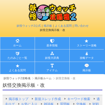
妖怪ウォッチ2公式
｜
掲示板
｜
よくある質問
｜
問い合わせ
妖怪交換掲示板・改
ホーム
基本情報
ストーリー攻略
たのみごと一覧
妖怪大辞典
攻略データ
よくある質問
アイテム
掲示板
妖怪ウォッチ2攻略魂
掲示板ルーム
妖怪交換板・改
妖怪交換掲示板・改
掲示板トップ
新規スレッド作成
キーワード検索
過
去ログ
お気に入り
雑談板
質問板
交換板
対戦