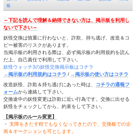
板
～下記を読んで理解＆納得できない方は、掲示板を利用し
ないで下さい～
妖怪交換は慎重に行わないと、詐欺、持ち逃げ、改造＆コ
ピー被害のリスクがあります。
当掲示板の利用される際は、必ず掲示板の利用規約を読ん
だ上、自己責任で利用して下さい。
妖怪ウォッチ3の妖怪交換掲示板はコチラ
→掲示板の利用規約はコチラ
/
→掲示板の使い方はコチラ
改造妖怪、詐欺＆持ち逃げにあった時は、
コチラの通報フ
ォーム
から連絡して下さい。
交換途中の妖怪変更は詐欺に近い行為です。交換に出せる
妖怪をチェックしてから、約束をして下さい。
【掲示板のルール変更】
・
支障をきたす程でもなくなってきたので、交換板での企
画＆オークションも可とします。