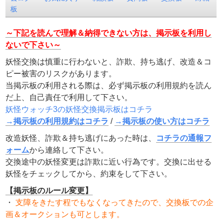
板
～下記を読んで理解＆納得できない方は、掲示板を利用し
ないで下さい～
妖怪交換は慎重に行わないと、詐欺、持ち逃げ、改造＆コ
ピー被害のリスクがあります。
当掲示板の利用される際は、必ず掲示板の利用規約を読ん
だ上、自己責任で利用して下さい。
妖怪ウォッチ3の妖怪交換掲示板はコチラ
→掲示板の利用規約はコチラ
/
→掲示板の使い方はコチラ
改造妖怪、詐欺＆持ち逃げにあった時は、
コチラの通報フ
ォーム
から連絡して下さい。
交換途中の妖怪変更は詐欺に近い行為です。交換に出せる
妖怪をチェックしてから、約束をして下さい。
【掲示板のルール変更】
・
支障をきたす程でもなくなってきたので、交換板での企
画＆オークションも可とします。