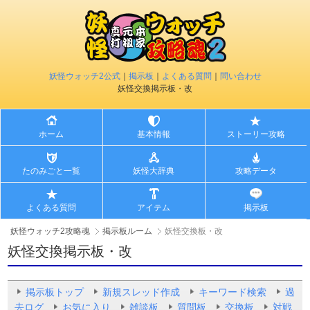
妖怪ウォッチ2公式
｜
掲示板
｜
よくある質問
｜
問い合わせ
妖怪交換掲示板・改
ホーム
基本情報
ストーリー攻略
たのみごと一覧
妖怪大辞典
攻略データ
よくある質問
アイテム
掲示板
妖怪ウォッチ2攻略魂
掲示板ルーム
妖怪交換板・改
妖怪交換掲示板・改
掲示板トップ
新規スレッド作成
キーワード検索
過
去ログ
お気に入り
雑談板
質問板
交換板
対戦