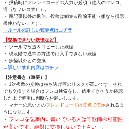
・ 投稿時にフレンドコードの入力が必須（他人のフレコ、
適当なフレコ禁止）。
・ 親記事以外の返信、投稿は編集＆削除不能（嫌なら掲示
板使わないこと）。
→ルールの詳しい変更点はコチラ
【交換できない妖怪など】
・ ツールで改造＆コピーした妖怪
・ 現段階で通常の方法では入手できない妖怪
・ 妖怪以外との交換
→詳しい禁止内容はコチラ
【注意書き（重要）】
・ 1対複数の交換は持ち逃げ等のリスクが高いです、それ
でも交換する場合はフレコ検索をし、信用できそうか確認
した上で慎重に判断をお願いします。
・ マナーの悪い方の
フレンドコードは黄色で表示
されるよ
うになります。
フレコを記事内に書いている人は詐欺師の可能性
・
が高いです。絶対に交換しないで下さい！
。