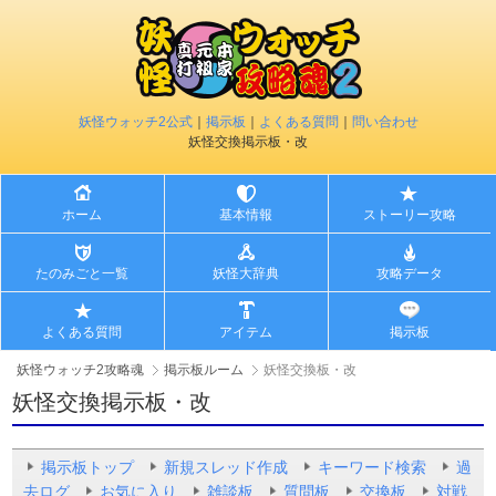
妖怪ウォッチ2公式
｜
掲示板
｜
よくある質問
｜
問い合わせ
妖怪交換掲示板・改
ホーム
基本情報
ストーリー攻略
たのみごと一覧
妖怪大辞典
攻略データ
よくある質問
アイテム
掲示板
妖怪ウォッチ2攻略魂
掲示板ルーム
妖怪交換板・改
妖怪交換掲示板・改
掲示板トップ
新規スレッド作成
キーワード検索
過
去ログ
お気に入り
雑談板
質問板
交換板
対戦