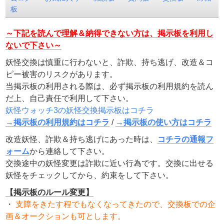
板
～下記を読んで理解＆納得できない方は、掲示板を利用し
ないで下さい～
妖怪交換は慎重に行わないと、詐欺、持ち逃げ、改造＆コ
ピー被害のリスクがあります。
当掲示板の利用される際は、必ず掲示板の利用規約を読ん
だ上、自己責任で利用して下さい。
妖怪ウォッチ3の妖怪交換掲示板はコチラ
→掲示板の利用規約はコチラ
/
→掲示板の使い方はコチラ
改造妖怪、詐欺＆持ち逃げにあった時は、
コチラの通報フ
ォーム
から連絡して下さい。
交換途中の妖怪変更は詐欺に近い行為です。交換に出せる
妖怪をチェックしてから、約束をして下さい。
【掲示板のルール変更】
・
支障をきたす程でもなくなってきたので、交換板での企
画＆オークションも可とします。