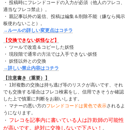
・ 投稿時にフレンドコードの入力が必須（他人のフレコ、
適当なフレコ禁止）。
・ 親記事以外の返信、投稿は編集＆削除不能（嫌なら掲示
板使わないこと）。
→ルールの詳しい変更点はコチラ
【交換できない妖怪など】
・ ツールで改造＆コピーした妖怪
・ 現段階で通常の方法では入手できない妖怪
・ 妖怪以外との交換
→詳しい禁止内容はコチラ
【注意書き（重要）】
・ 1対複数の交換は持ち逃げ等のリスクが高いです、それ
でも交換する場合はフレコ検索をし、信用できそうか確認
した上で慎重に判断をお願いします。
・ マナーの悪い方の
フレンドコードは黄色で表示
されるよ
うになります。
フレコを記事内に書いている人は詐欺師の可能性
・
が高いです。絶対に交換しないで下さい！
。