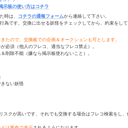
掲示板の使い方はコチラ
た時は、
コチラの通報フォーム
から連絡して下さい。
行為です。交換に出せる妖怪をチェックしてから、約束をして
てきたので、交換板での企画＆オークションも可とします。
力が必須（他人のフレコ、適当なフレコ禁止）。
集＆削除不能（嫌なら掲示板使わないこと）。
怪
できない妖怪
のリスクが高いです、それでも交換する場合はフレコ検索をし
ードは黄色で表示
されるようになります。