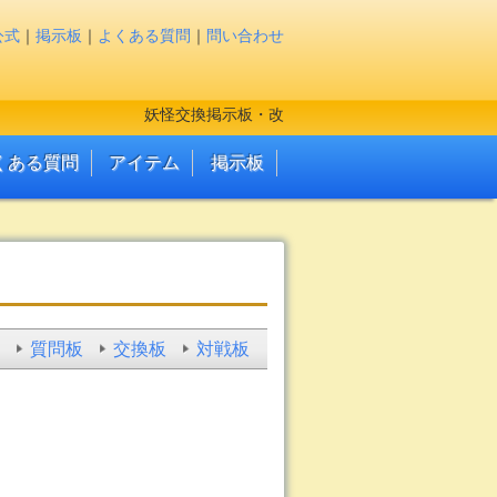
公式
｜
掲示板
｜
よくある質問
｜
問い合わせ
妖怪交換掲示板・改
くある質問
アイテム
掲示板
質問板
交換板
対戦板