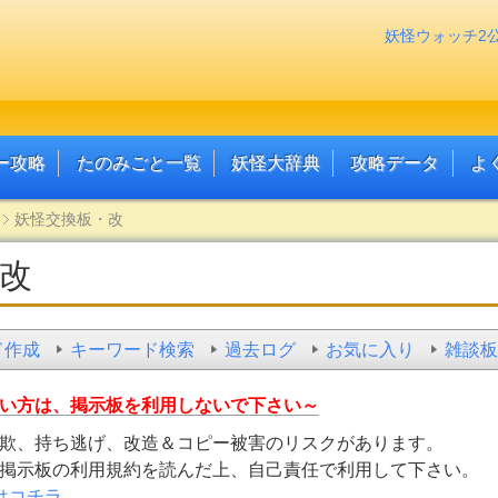
妖怪ウォッチ2
ー攻略
たのみごと一覧
妖怪大辞典
攻略データ
よ
妖怪交換板・改
改
ド作成
キーワード検索
過去ログ
お気に入り
雑談板
い方は、掲示板を利用しないで下さい～
欺、持ち逃げ、改造＆コピー被害のリスクがあります。
掲示板の利用規約を読んだ上、自己責任で利用して下さい。
はコチラ