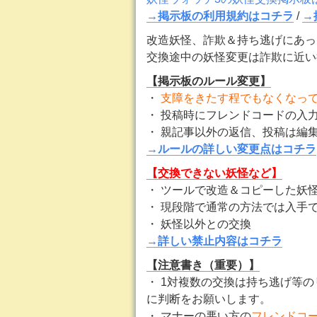
→掲示板の利用規約はコチラ
/
→
改造妖怪、詐欺＆持ち逃げにあっ
交換途中の妖怪変更は詐欺に近い
【掲示板のルール変更】
・
支障をきたす程でもなくなっ
・ 投稿時にフレンドコードの入
・ 親記事以外の返信、投稿は編
→ルールの詳しい変更点はコチラ
【交換できない妖怪など】
・ ツールで改造＆コピーした妖
・ 現段階で通常の方法では入手
・ 妖怪以外との交換
→詳しい禁止内容はコチラ
【注意書き（重要）】
・ 1対複数の交換は持ち逃げ等
に判断をお願いします。
・ マナーの悪い方の
フレンドコ