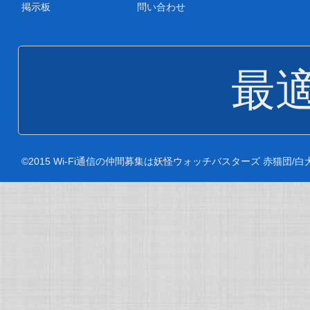
掲示板
問い合わせ
最
©2015 Wi-Fi通信の仲間募集は妖怪ウォッチバスターズ 赤猫団/白犬隊 攻略魂で