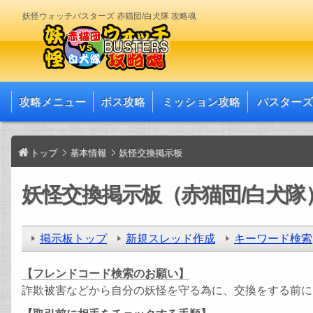
妖怪ウォッチバスターズ 赤猫団/白犬隊 攻略魂
攻略メニュー
ボス攻略
ミッション攻略
バスターズ
トップ
基本情報
妖怪交換掲示板
妖怪交換掲示板（赤猫団/白犬隊
掲示板トップ
新規スレッド作成
キーワード検索
【フレンドコード検索のお願い】
詐欺被害などから自分の妖怪を守る為に、交換をする前に