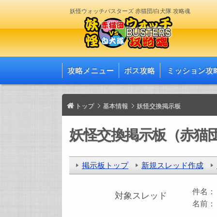
妖怪ウォッチバスターズ 赤猫団/白犬隊 攻略魂
攻略メニュー
ボス攻略
ミッション攻
トップ
基本情報
妖怪交換掲示板
妖怪交換掲示板（赤猫団
掲示板トップ
新規スレッド作成
件名
対象スレッド
名前