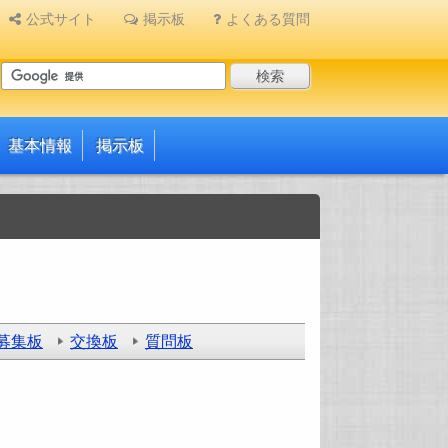
公式サイト
掲示板
よくある質問
基本情報
掲示板
募集板
交換板
質問板