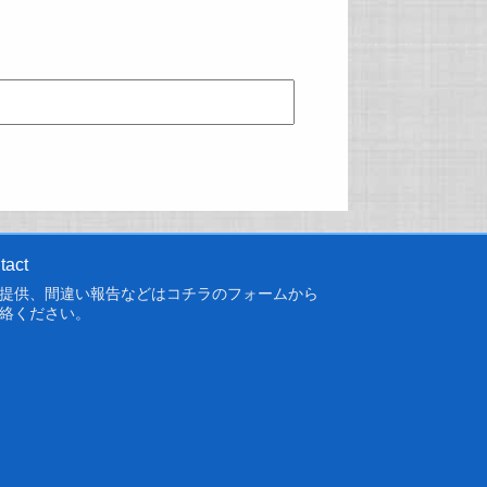
tact
提供、間違い報告などは
コチラのフォーム
から
絡ください。