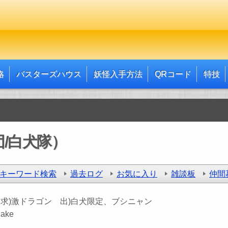
略
バスターズハウス
妖怪入手方法
QRコード
特技
/白犬隊）
キーワード検索
過去ログ
お気に入り
雑談板
仲間
：
求)激ドラゴン 出)白犬限定、ブシニャン
：
ake