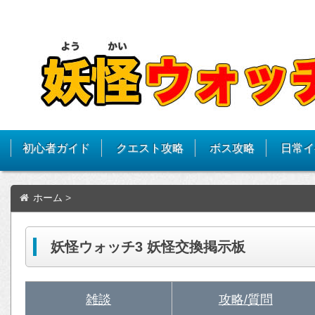
初心者ガイド
クエスト攻略
ボス攻略
日常イ
ホーム
>
妖怪ウォッチ3 妖怪交換掲示板
雑談
攻略/質問