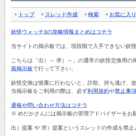
トップ
スレッド作成
検索
お気に入
妖怪ウォッチ3の攻略情報まとめはコチラ
当サイトの掲示板では、現段階で入手できない妖
こちらは「出）～ 求）～」の通常の妖怪交換用の
画掲示板
で行って下さい。
妖怪交換は慎重に行わないと、詐欺、持ち逃げ、
当掲示板をご利用の際は、必ず
利用規約
や
禁止事
通報や問い合わせ方法はコチラ
※ めだかさんには掲示板の管理アドバイザーをお
出）提案 や 求）提案というスレッドの作成を禁