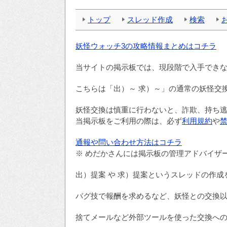
トップ
スレッド作成
検索
妖怪ウォッチ3の攻略情報まとめはコチラ
当サイトの掲示板では、現段階で入手でき
こちらは「出）～ 求）～」の通常の妖怪交
妖怪交換は慎重に行わないと、詐欺、持ち
当掲示板をご利用の際は、必ず
利用規約
や
通報や問い合わせ方法はコチラ
※ めだかさんには掲示板の管理アドバイザ
出）提案 や 求）提案というスレッドの作
バグ技で報酬を求めるなど、妖怪との交換
捨てメールなど外部ツールを使った交換へ