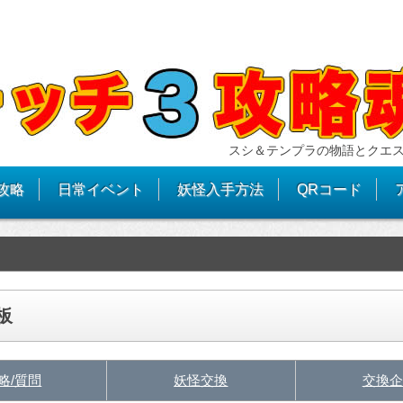
スシ＆テンプラの物語とクエ
攻略
日常イベント
妖怪入手方法
QRコード
板
略/質問
妖怪交換
交換企