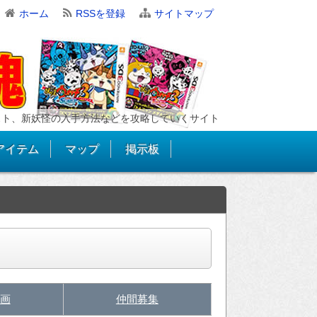
ホーム
RSSを登録
サイトマップ
スト、新妖怪の入手方法などを攻略していくサイト
アイテム
マップ
掲示板
画
仲間募集