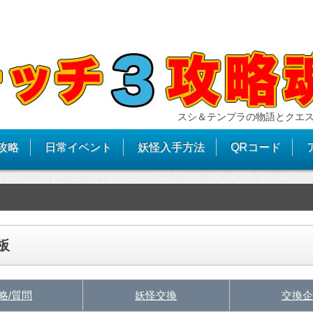
スシ＆テンプラの物語とクエ
攻略
日常イベント
妖怪入手方法
QRコード
板
略/質問
妖怪交換
交換企