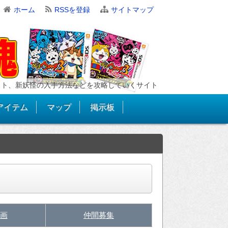
ホーム
RSSを登録
サイトマップ
スト、新妖怪の入手方法などを攻略していくサイト
アイテム
マップ
掲示板
画
仲間募集