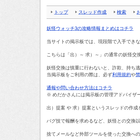
トップ
スレッド作成
検索
妖怪ウォッチ3の攻略情報まとめはコチラ
当サイトの掲示板では、現段階で入手でき
こちらは「出）～ 求）～」の通常の妖怪交
妖怪交換は慎重に行わないと、詐欺、持ち
当掲示板をご利用の際は、必ず
利用規約
や
通報や問い合わせ方法はコチラ
※ めだかさんには掲示板の管理アドバイザ
出）提案 や 求）提案というスレッドの作
バグ技で報酬を求めるなど、妖怪との交換
捨てメールなど外部ツールを使った交換へ