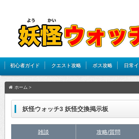
初心者ガイド
クエスト攻略
ボス攻略
日常イ
ホーム
>
妖怪ウォッチ3 妖怪交換掲示板
雑談
攻略/質問