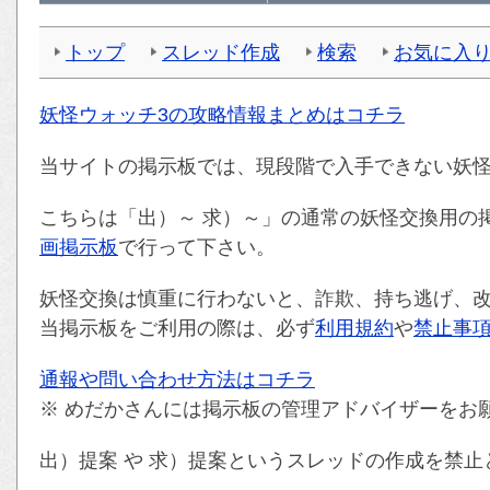
トップ
スレッド作成
検索
お気に入
妖怪ウォッチ3の攻略情報まとめはコチラ
当サイトの掲示板では、現段階で入手できない妖
こちらは「出）～ 求）～」の通常の妖怪交換用の
画掲示板
で行って下さい。
妖怪交換は慎重に行わないと、詐欺、持ち逃げ、
当掲示板をご利用の際は、必ず
利用規約
や
禁止事
通報や問い合わせ方法はコチラ
※ めだかさんには掲示板の管理アドバイザーをお
出）提案 や 求）提案というスレッドの作成を禁