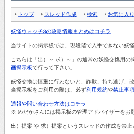
トップ
スレッド作成
検索
お気に入
妖怪ウォッチ3の攻略情報まとめはコチラ
当サイトの掲示板では、現段階で入手できない妖
こちらは「出）～ 求）～」の通常の妖怪交換用の
画掲示板
で行って下さい。
妖怪交換は慎重に行わないと、詐欺、持ち逃げ、
当掲示板をご利用の際は、必ず
利用規約
や
禁止事
通報や問い合わせ方法はコチラ
※ めだかさんには掲示板の管理アドバイザーをお
出）提案 や 求）提案というスレッドの作成を禁