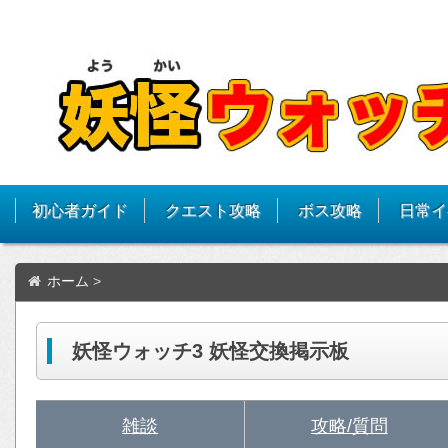
初心者ガイド
クエスト攻略
ボス攻略
日常イ
ホーム
>
妖怪ウォッチ3 妖怪交換掲示板
雑談
攻略/質問