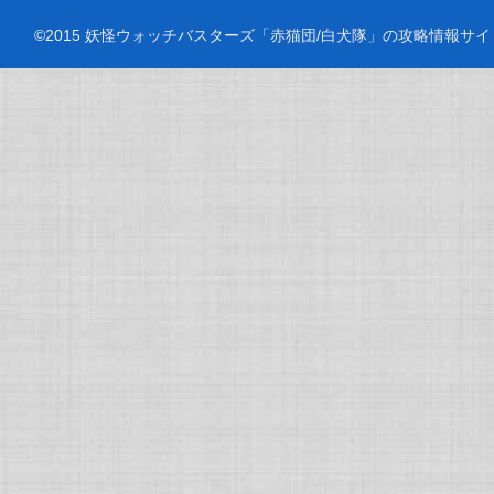
©2015 妖怪ウォッチバスターズ「赤猫団/白犬隊」の攻略情報サイト. All ri