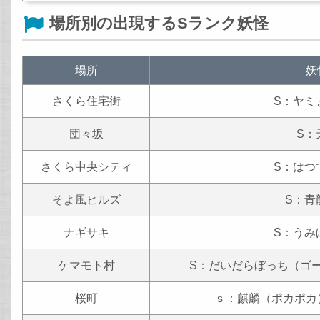
場所別の出現するSランク妖怪
場所
妖
さくら住宅街
S：ヤミ
団々坂
S：
さくら中央シティ
S：はつ
そよ風ヒルズ
S：青
ナギサキ
S：うみ
ケマモト村
S：だいだらぼっち（ゴ
桜町
ｓ：麒麟（ポカポカ