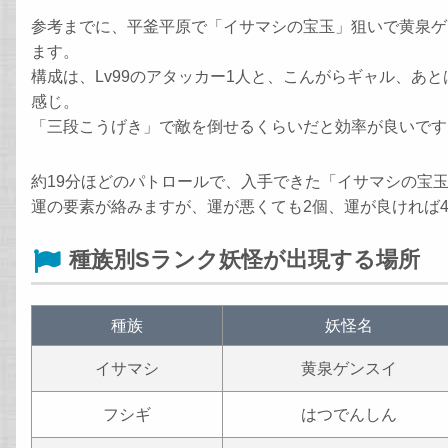
参考までに、平釜平原で「イサマシの宝玉」狙いで黄泉ゲ
ます。
構成は、Lv99のアタッカー1人と、こんがらギャル、あ
感じ。
「三段こうげき」で敵を倒せるくらいだと効率が良いです
約19分ほどのパトロールで、入手できた「イサマシの宝玉
運の要素が絡みますが、運が悪くても2個、運が良ければ
種族別Sランク妖怪が出現する場所
種族
妖怪名
イサマシ
黄泉ゲンスイ
フシギ
はつでんしん