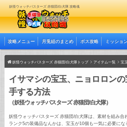
妖怪ウォッチバスターズ 赤猫団/白犬隊 攻略魂
攻略メニュー
月兎組のまとめ
ボス攻略
ミッショ
妖怪ウォッチバスターズ 赤猫団/白犬隊トップ
アイテム一覧
宝
イサマシの宝玉、ニョロロンの
手する方法
（妖怪ウォッチバスターズ 赤猫団/白犬隊）
妖怪ウォッチバスターズ 赤猫団/白犬隊は、素材を組み
ランク5の装備品なんかは、宝玉が10個も一気に必要にな