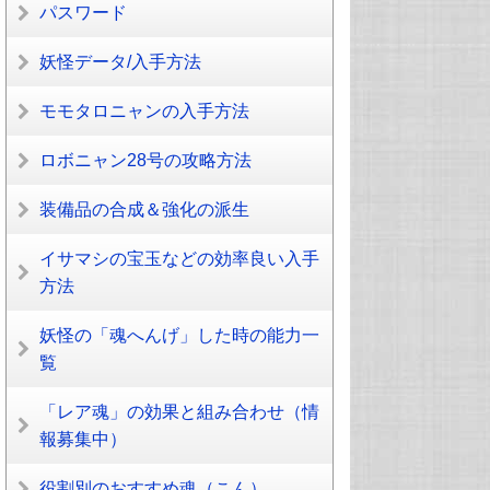
パスワード
妖怪データ/入手方法
モモタロニャンの入手方法
ロボニャン28号の攻略方法
装備品の合成＆強化の派生
イサマシの宝玉などの効率良い入手
方法
妖怪の「魂へんげ」した時の能力一
覧
「レア魂」の効果と組み合わせ（情
報募集中）
役割別のおすすめ魂（こん）