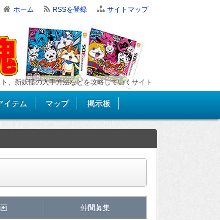
ホーム
RSSを登録
サイトマップ
スト、新妖怪の入手方法などを攻略していくサイト
アイテム
マップ
掲示板
画
仲間募集