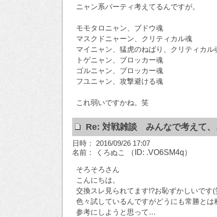
ニャン系パーティ考えてるんですが。
モモタロニャン、ブドウ魂
マスクドニャーン、クリティカル魂
マイニャン、猛虎のねばり、クリティカル
トゲニャン、ブロッカー魂
ゴルニャン、ブロッカー魂
フユニャン、攻撃避ける魂
これ弱いですかね。笑
Re: 対戦雑談 みんなで考えて
日時： 2016/09/26 17:07
名前： くろぬこ
（ID: .VO6SM4q）
そろそろさん
こんにちは。
交換スレ見られてます!?お恥ずかしいです(
色々試しているんですがどうにも常勝とは
参考にしようと思って…