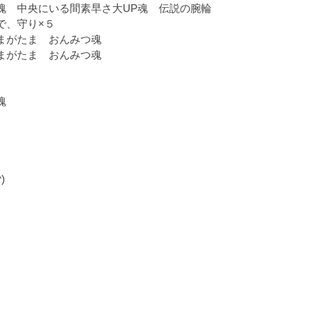
 中央にいる間素早さ大UP魂 伝説の腕輪
、守り×５
まがたま おんみつ魂
がたま おんみつ魂
魂
)