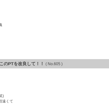
魂
、このPTを改良して！！
( No.605 )
笑)
程遠くて