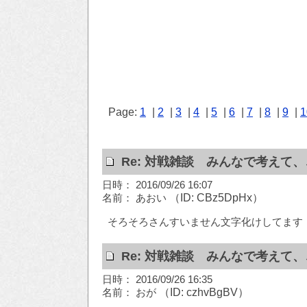
Page:
1
|
2
|
3
|
4
|
5
|
6
|
7
|
8
|
9
|
1
Re: 対戦雑談 みんなで考えて
日時： 2016/09/26 16:07
名前： あおい
（ID: CBz5DpHx）
そろそろさんすいません文字化けしてます
Re: 対戦雑談 みんなで考えて
日時： 2016/09/26 16:35
名前： おが
（ID: czhvBgBV）