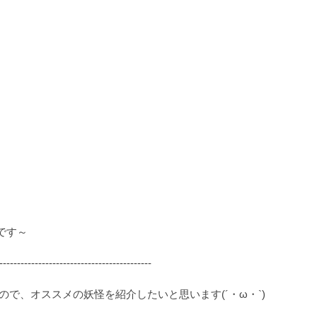
です～
-------------------------------------------
で、オススメの妖怪を紹介したいと思います(´・ω・`)