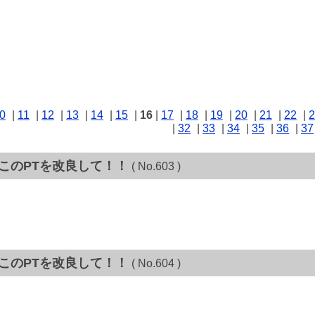
0
|
11
|
12
|
13
|
14
|
15
|
16
|
17
|
18
|
19
|
20
|
21
|
22
|
2
|
32
|
33
|
34
|
35
|
36
|
37
、このPTを改良して！！
( No.603 )
、このPTを改良して！！
( No.604 )