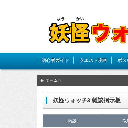
初心者ガイド
クエスト攻略
ボス
ホーム
>
妖怪ウォッチ3 雑談掲示板
雑談
攻