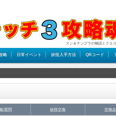
スシ＆テンプラの物語とクエ
攻略
日常イベント
妖怪入手方法
QRコード
略/質問
妖怪交換
交換企