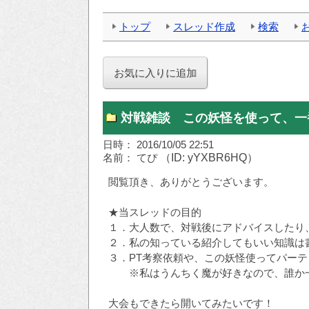
トップ
スレッド作成
検索
対戦雑談 この妖怪を使って、一
日時： 2016/10/05 22:51
名前： てぴ
（ID: yYXBR6HQ）
閲覧頂き、ありがとうございます。
★当スレッドの目的
１．大人数で、対戦後にアドバイスしたり
２．私の知っている紹介してもいい知識は
３．PT考察依頼や、この妖怪使ってパー
※私はうんちく魔が好きなので、誰か一
大会もできたら開いてみたいです！