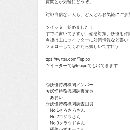
質問とか気軽にどうぞ。
対戦自信ない人も、どんどんお気軽にご参加下
ツイッター始めました！
すでに書いてますが、怨念対策、妖怪を仲
今後は主にツイッターに対策情報など書い
フォローしてくれたら嬉しいです(^^)
ttps://twitter.com/Tepipo
ツイッターで@tepipoでも出てきます
◎妖怪特務機関メンバー
★妖怪特務機関調査隊長
あおい
☆妖怪特務機関調査団員
No.1そろさろさん
No.2ゴジラさん
No.3クラウドさん
研修かずボーさん