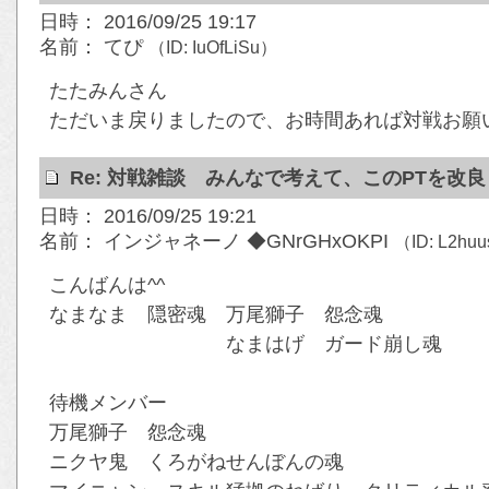
日時： 2016/09/25 19:17
名前： てぴ
（ID: IuOfLiSu）
たたみんさん
ただいま戻りましたので、お時間あれば対戦お願
Re: 対戦雑談 みんなで考えて、このPTを改
日時： 2016/09/25 19:21
名前： インジャネーノ ◆GNrGHxOKPI
（ID: L2hu
こんばんは^^
なまなま 隠密魂 万尾獅子 怨念魂
なまはげ ガード崩し魂
待機メンバー
万尾獅子 怨念魂
ニクヤ鬼 くろがねせんぼんの魂