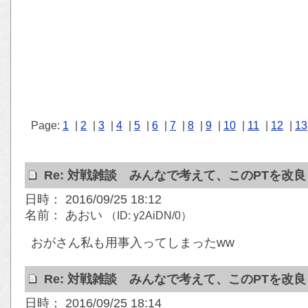
Page:
1
|
2
|
3
|
4
|
5
|
6
|
7
|
8
|
9
|
10
|
11
|
12
|
13
Re: 対戦雑談 みんなで考えて、このPTを改
日時： 2016/09/25 18:12
名前： あおい
（ID: y2AiDN/0）
おがさん私も用事入ってしまったww
Re: 対戦雑談 みんなで考えて、このPTを改
日時： 2016/09/25 18:14