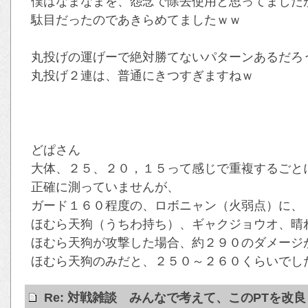
僕はなまなまを、怨念で除去使用と思ってました
駄目だったのであきらめてましたｗｗ
丸投げの運げーで絶対勝てないパターンあるだろ
丸投げ２連は、普通にきつすぎますねｗ
どぱさん
大体、２５、２０，１５って感じで重複するごと
正確に測っていませんが、
ガード１６０程度の、ロボニャン（火弱点）に、
ほむら天狗（うちわ持ち）、ギャクジョウオ、晴
ほむら天狗が攻撃した場合、約２９０のダメージ
ほむら天狗のみだと、２５０～２６０くらいでし
Re: 対戦雑談 みんなで考えて、このPTを改