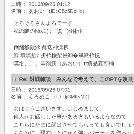
日時： 2016/09/26 01:12
名前： あおい
（ID: CBz5DpHx）
そろそろさんよろでーす
私の隊のNo.1( ; ゜Д゜)倒折ﾄ
倒舗移歙淞 酢迭神浤椣
鮮 填填壅ﾅ 折衿楡柴併卸�斌涎衿悦
嘆坩、、、辛剤筋（あおい）π績品嘉可桶
Re: 対戦雑談 みんなで考えて、このPTを改
日時： 2016/09/26 07:01
名前： くろぬこ
（ID: djGMKvMZ）
おはようございます。はじめまして。
何人かお話しした事がある方もいるようなので
こちらにたまに顔出させてもらっても良いでしょう
ちなみに、現在はとにかく強いパーティを作ろう