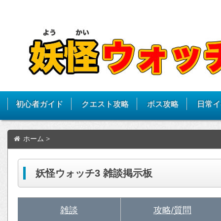
初心者ガイド
クエスト攻略
ボス攻略
日常イ
ホーム
>
妖怪ウォッチ3 雑談掲示板
雑談
攻略/質問