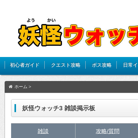
初心者ガイド
クエスト攻略
ボス攻略
日常イ
ホーム
>
妖怪ウォッチ3 雑談掲示板
雑談
攻略/質問