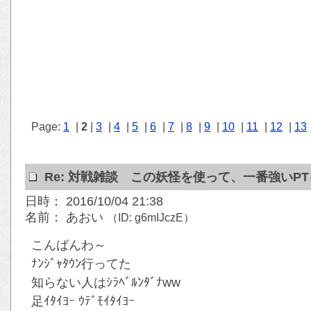
Page:
1
|
2
|
3
|
4
|
5
|
6
|
7
|
8
|
9
|
10
|
11
|
12
|
13
Re: 対戦雑談 この妖怪を使って、一番強いP
日時： 2016/10/04 21:38
名前： あおい
（ID: g6mIJczE）
こんばんわ～
ﾅﾝｼﾞｬﾀｳﾝ行ってた
知らない人はｼﾗﾍﾞﾙﾝﾀﾞﾅww
足ｲﾀｲﾖｰ ｳﾃﾞﾓｲﾀｲﾖｰ