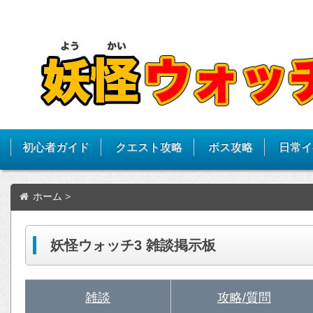
初心者ガイド
クエスト攻略
ボス攻略
日常イ
ホーム
>
妖怪ウォッチ3 雑談掲示板
雑談
攻略/質問