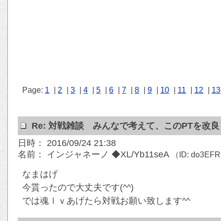
Page:
1
|
2
|
3
|
4
|
5
|
6
|
7
|
8
|
9
|
10
|
11
|
12
|
13
Re: 対戦雑談 みんなで考えて、このPTを改
日時： 2016/09/24 21:38
名前： インジャネーノ ◆XL/Yb11seA
（ID: do3EF
なまはげ
今貰ったので大丈夫です(^^)
では魂ｌｖあげたら対戦お願い致します^^