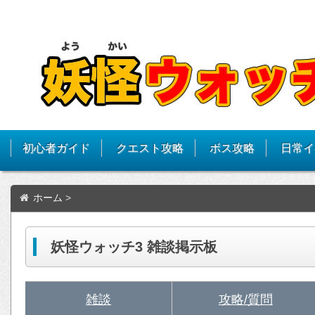
初心者ガイド
クエスト攻略
ボス攻略
日常イ
ホーム
>
妖怪ウォッチ3 雑談掲示板
雑談
攻略/質問