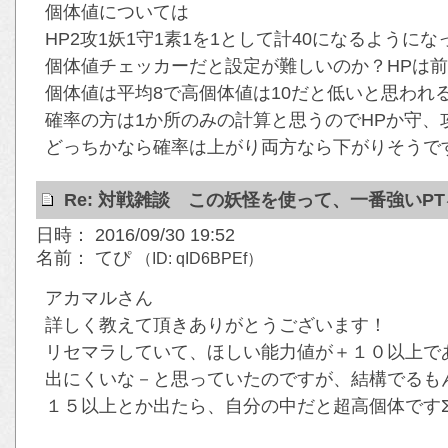
個体値については
HP2攻1妖1守1素1を1として計40になるように
個体値チェッカーだと設定が難しいのか？HPは
個体値は平均8で高個体値は10だと低いと思われ
確率の方は1か所のみの計算と思うのでHPか守、
どっちかなら確率は上がり両方なら下がりそうで
Re: 対戦雑談 この妖怪を使って、一番強いP
日時： 2016/09/30 19:52
名前： てぴ
（ID: qID6BPEf）
アカマルさん
詳しく教えて頂きありがとうございます！
リセマラしていて、ほしい能力値が＋１０以上で
出にくいな－と思っていたのですが、結構でるもんな
１５以上とか出たら、自分の中だと超高個体ですΣ(