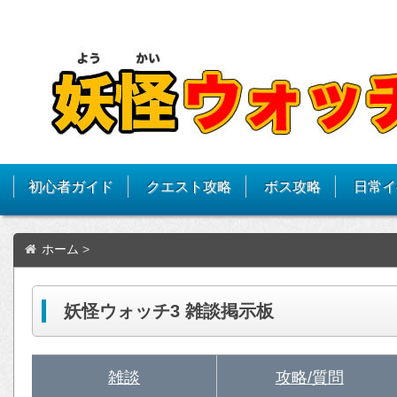
初心者ガイド
クエスト攻略
ボス攻略
日常イ
ホーム
>
妖怪ウォッチ3 雑談掲示板
雑談
攻略/質問