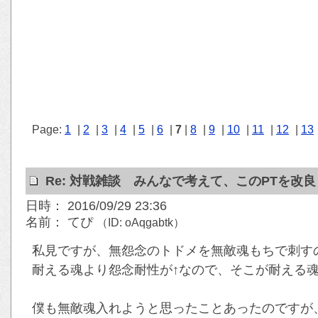
Page:
1
|
2
|
3
|
4
|
5
|
6
|
7
|
8
|
9
|
10
|
11
|
12
|
13
Re: 対戦雑談 みんなで考えて、このPTを改
日時： 2016/09/29 23:36
名前： てぴ
（ID: oAqgabtk）
私見ですが、無怨念のトドメを無敵魂もちで刺す
耐える魂より怨念耐性が↑なので、そこが耐える
僕も無敵魂入れようと思ったことあったのですが、