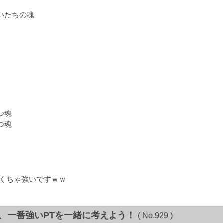
たちの魂
つ魂
つ魂
ゃくちゃ強いですｗｗ
て、一番強いPTを一緒に考えよう！
( No.929 )