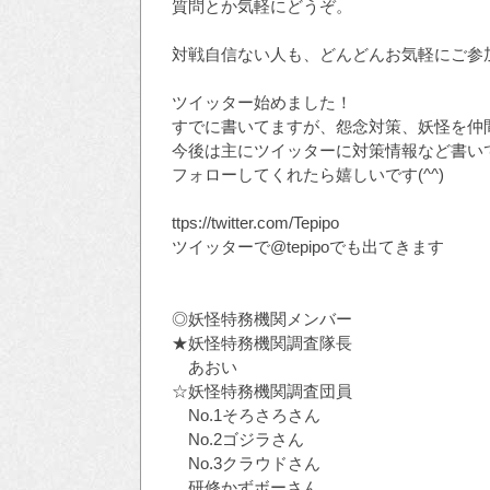
質問とか気軽にどうぞ。
対戦自信ない人も、どんどんお気軽にご参加下
ツイッター始めました！
すでに書いてますが、怨念対策、妖怪を仲
今後は主にツイッターに対策情報など書い
フォローしてくれたら嬉しいです(^^)
ttps://twitter.com/Tepipo
ツイッターで@tepipoでも出てきます
◎妖怪特務機関メンバー
★妖怪特務機関調査隊長
あおい
☆妖怪特務機関調査団員
No.1そろさろさん
No.2ゴジラさん
No.3クラウドさん
研修かずボーさん