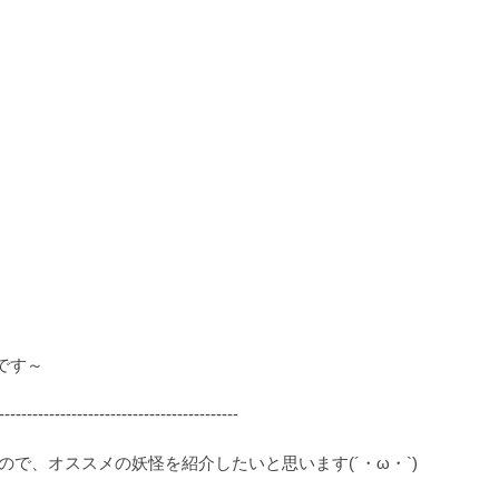
です～
-------------------------------------------
で、オススメの妖怪を紹介したいと思います(´・ω・`)