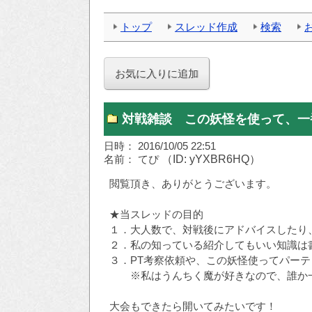
トップ
スレッド作成
検索
対戦雑談 この妖怪を使って、一
日時： 2016/10/05 22:51
名前： てぴ
（ID: yYXBR6HQ）
閲覧頂き、ありがとうございます。
★当スレッドの目的
１．大人数で、対戦後にアドバイスしたり
２．私の知っている紹介してもいい知識は
３．PT考察依頼や、この妖怪使ってパー
※私はうんちく魔が好きなので、誰か一
大会もできたら開いてみたいです！