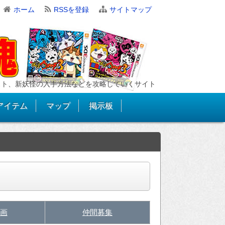
ホーム
RSSを登録
サイトマップ
スト、新妖怪の入手方法などを攻略していくサイト
アイテム
マップ
掲示板
画
仲間募集