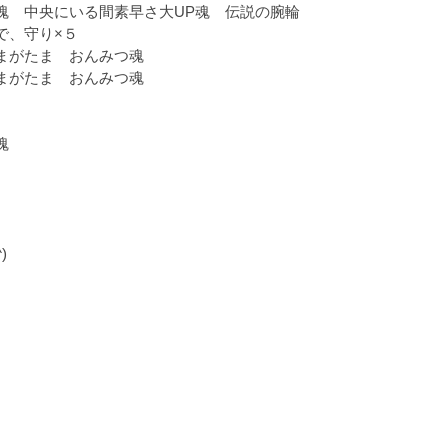
 中央にいる間素早さ大UP魂 伝説の腕輪
、守り×５
まがたま おんみつ魂
がたま おんみつ魂
魂
)