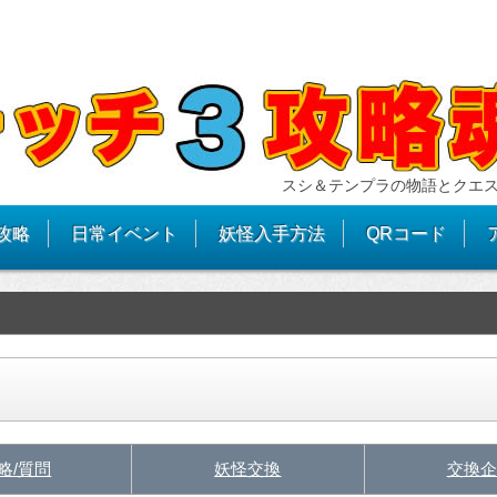
スシ＆テンプラの物語とクエ
攻略
日常イベント
妖怪入手方法
QRコード
略/質問
妖怪交換
交換企