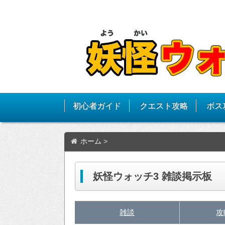
初心者ガイド
クエスト攻略
ボス
ホーム
>
妖怪ウォッチ3 雑談掲示板
雑談
攻