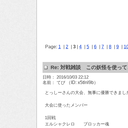
Page:
1
|
2
|
3
|
4
|
5
|
6
|
7
|
8
|
9
|
1
Re: 対戦雑談 この妖怪を使っ
日時： 2016/10/03 22:12
名前： てぴ
（ID: x5tlnl9b）
とっしーさんの大会、無事に優勝できました！
大会に使ったメンバー
1回戦
エルシャクレロ ブロッカー魂