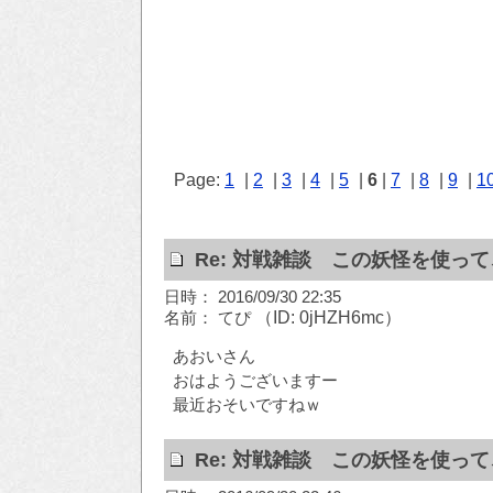
Page:
1
|
2
|
3
|
4
|
5
|
6
|
7
|
8
|
9
|
1
Re: 対戦雑談 この妖怪を使っ
日時： 2016/09/30 22:35
名前： てぴ
（ID: 0jHZH6mc）
あおいさん
おはようございますー
最近おそいですねｗ
Re: 対戦雑談 この妖怪を使っ