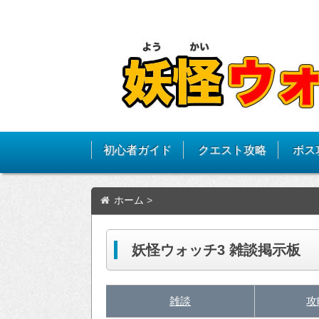
初心者ガイド
クエスト攻略
ボス
ホーム
>
妖怪ウォッチ3 雑談掲示板
雑談
攻