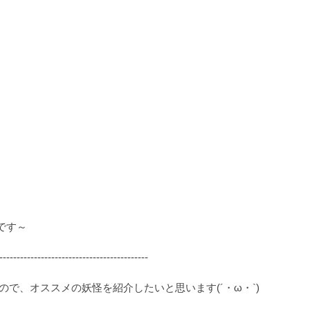
です～
-------------------------------------------
で、オススメの妖怪を紹介したいと思います(´・ω・`)