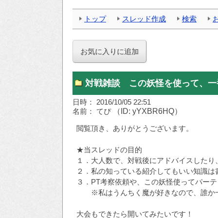
トップ
スレッド作成
検索
対戦雑談 この妖怪を使って、一
日時： 2016/10/05 22:51
名前： てぴ
（ID: yYXBR6HQ）
閲覧頂き、ありがとうございます。
★当スレッドの目的
１．大人数で、対戦後にアドバイスしたり
２．私の知っている紹介してもいい知識は
３．PT考察依頼や、この妖怪使ってパー
※私はうんちく魔が好きなので、誰か一
大会もできたら開いてみたいです！