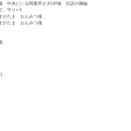
 中央にいる間素早さ大UP魂 伝説の腕輪
、守り×５
まがたま おんみつ魂
がたま おんみつ魂
魂
)