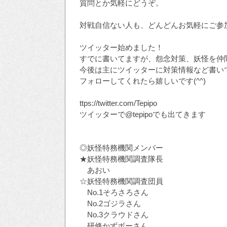
質問とか気軽にどうぞ。
対戦自信ない人も、どんどんお気軽にご参加下
ツイッター始めました！
すでに書いてますが、怨念対策、妖怪を仲
今後は主にツイッターに対策情報など書い
フォローしてくれたら嬉しいです(^^)
ttps://twitter.com/Tepipo
ツイッターで@tepipoでも出てきます
◎妖怪特務機関メンバー
★妖怪特務機関調査隊長
あおい
☆妖怪特務機関調査団員
No.1そろさろさん
No.2ゴジラさん
No.3クラウドさん
研修かずボーさん