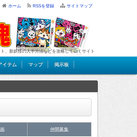
ホーム
RSSを登録
サイトマップ
スト、新妖怪の入手方法などを攻略していくサイト
アイテム
マップ
掲示板
画
仲間募集