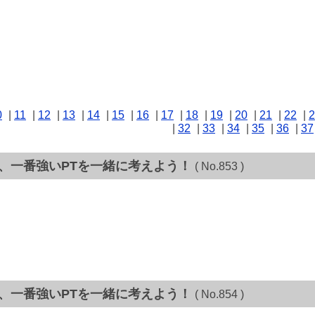
0
|
11
|
12
|
13
|
14
|
15
|
16
|
17
|
18
|
19
|
20
|
21
|
22
|
2
|
32
|
33
|
34
|
35
|
36
|
37
て、一番強いPTを一緒に考えよう！
( No.853 )
て、一番強いPTを一緒に考えよう！
( No.854 )