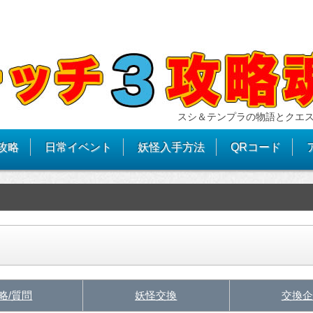
スシ＆テンプラの物語とクエ
攻略
日常イベント
妖怪入手方法
QRコード
略/質問
妖怪交換
交換企