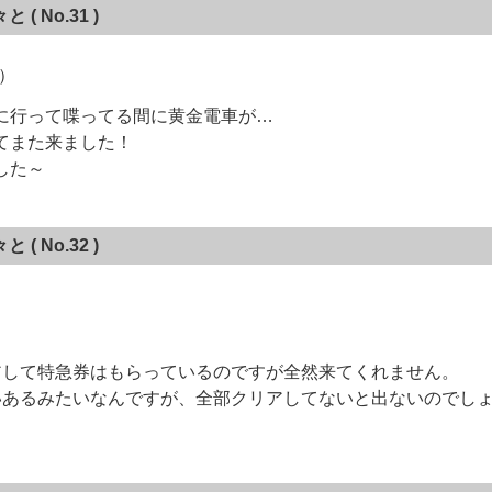
々と
( No.31 )
/）
に行って喋ってる間に黄金電車が…
てまた来ました！
した～
々と
( No.32 )
アして特急券はもらっているのですが全然来てくれません。
いあるみたいなんですが、全部クリアしてないと出ないのでし