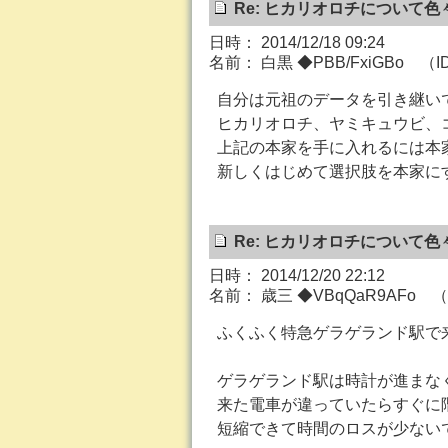
Re: ヒカリオロチについて色
日時： 2014/12/18 09:24
名前： 白黒 ◆PBB/FxiGBo （ID
自分は元祖のデータを引き継い
ヒカリオロチ、ヤミキュウビ、
上記の本家を手に入れるには本
新しくはじめて選択肢を本家に
Re: ヒカリオロチについて色
日時： 2014/12/20 22:12
名前： 歳三 ◆VBqQaR9AFo （ID
ふくふく特急ゲラゲランド駅で
ゲラゲランド駅は時計が進まな
来た電車が違っていたらすぐに
短縮できて時間のロスが少ない