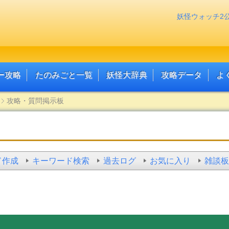
妖怪ウォッチ2
ー攻略
たのみごと一覧
妖怪大辞典
攻略データ
よ
攻略・質問掲示板
ド作成
キーワード検索
過去ログ
お気に入り
雑談板