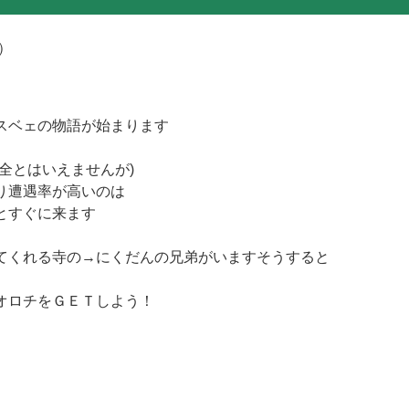
i）
スベェの物語が始まります
全とはいえませんが)
り遭遇率が高いのは
とすぐに来ます
てくれる寺の→にくだんの兄弟がいますそうすると
オロチをＧＥＴしよう！