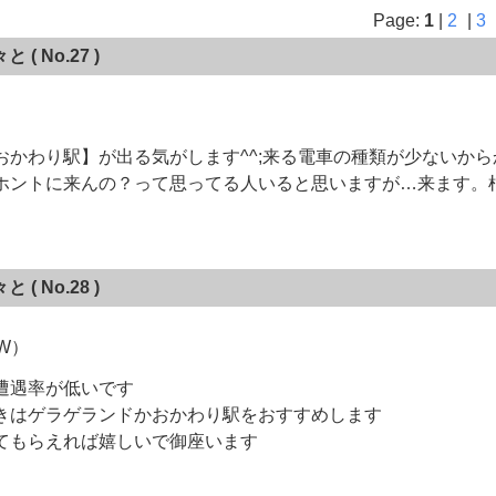
Page:
1
|
2
|
3
々と
( No.27 )
おかわり駅】が出る気がします^^;来る電車の種類が少ないか
ホントに来んの？って思ってる人いると思いますが…来ます。根
々と
( No.28 )
.W）
遭遇率が低いです
きはゲラゲランドかおかわり駅をおすすめします
てもらえれば嬉しいで御座います