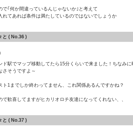
ので｢何か間違っているんじゃないか｣と考えて
入れてあれば条件は満たしているのではないでしょうか
々と
( No.36 )
X）
ンド駅でマップ移動してたら15分くらいで来ました！ちなみに
なさそうですよ～
スト1までしか終わってません、これ関係あるんですかね？
ので歓喜してますがヒカリオロチ友達になってくれない、、
々と
( No.37 )