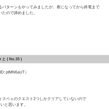
るパターンもやってみましたが、夜になってから終電まで
いたので諦めました。
々と
( No.35 )
: ptMN6aUT）
ィスベェのクエスト2つしかクリアしていないので
ないと思います。