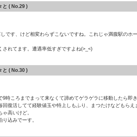
々と
( No.29 )
探しです、けど相変わらずこないですね。これじゃ満腹駅のホ
されてます。遭遇率低すぎですよね(>_<)
々と
( No.30 )
で9時ころまでまって来なくて諦めてゲラゲラに移動したら即
毎回復活してて経験値玉や特上しもふり、まつたけなどもらえま
ちゃ高いけど。
泊り込みでーす。