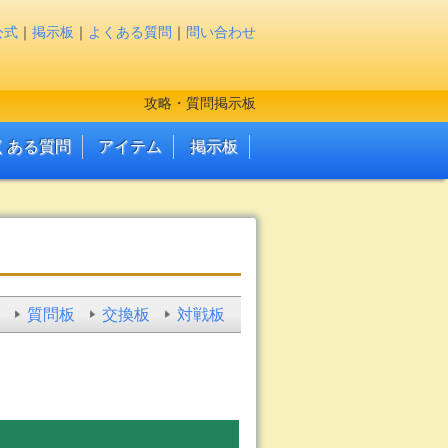
公式
｜
掲示板
｜
よくある質問
｜
問い合わせ
攻略・質問掲示板
くある質問
アイテム
掲示板
質問板
交換板
対戦板