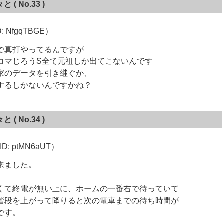
々と
( No.33 )
: NfgqTBGE）
で真打やってるんですが
コマじろうS全て元祖しか出てこないんです
家のデータを引き継ぐか、
するしかないんですかね？
々と
( No.34 )
: ptMN6aUT）
来ました。
くて終電が無い上に、ホームの一番右で待っていて
階段を上がって降りると次の電車までの待ち時間が
です。